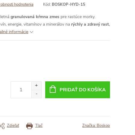
obnosti hodnotenia
Kód:
BOSKOP-HYD-15
letná
granulovaná kŕmna zmes
pre rastúce morky.
ín, energie, vitamínov a minerálov na
rýchly a zdravý rast,
ailné informácie
PRIDAŤ DO KOŠÍKA
Zdieľať
Tlač
Značka:
Boskop