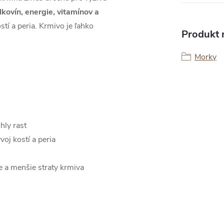
lkovín, energie, vitamínov a
stí a peria. Krmivo je ľahko
Produkt n
Morky
hly rast
oj kostí a peria
 a menšie straty krmiva