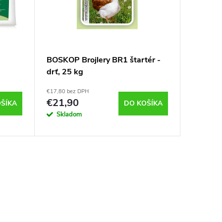
BOSKOP Brojlery BR1 štartér -
Benefee
drť, 25 kg
minerál
do vody
€17,80 bez DPH
€6,10 bez 
€21,90
€7,50
ŠÍKA
DO KOŠÍKA
Skladom
Sklad