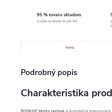
95 % tovaru skladom
zvyšok na sklade do pár dní
p
POPIS
Podrobný popis
Charakteristika pro
BOSKOP Morky rastová
je kompletná granulovaná