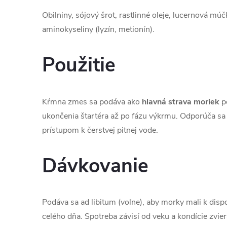
Obilniny, sójový šrot, rastlinné oleje, lucernová múč
aminokyseliny (lyzín, metionín).
Použitie
Kŕmna zmes sa podáva ako
hlavná strava moriek
p
ukončenia štartéra až po fázu výkrmu. Odporúča 
prístupom k čerstvej pitnej vode.
Dávkovanie
Podáva sa ad libitum (voľne), aby morky mali k disp
celého dňa. Spotreba závisí od veku a kondície zvier