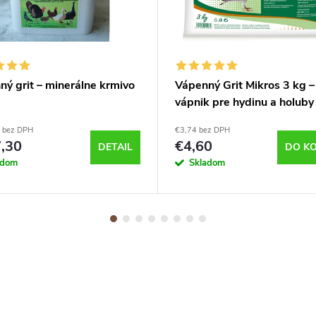
ý grit – minerálne krmivo
Vápenný Grit Mikros 3 kg –
vápnik pre hydinu a holuby
3 bez DPH
€3,74 bez DPH
,30
€4,60
DETAIL
DO KO
adom
Skladom