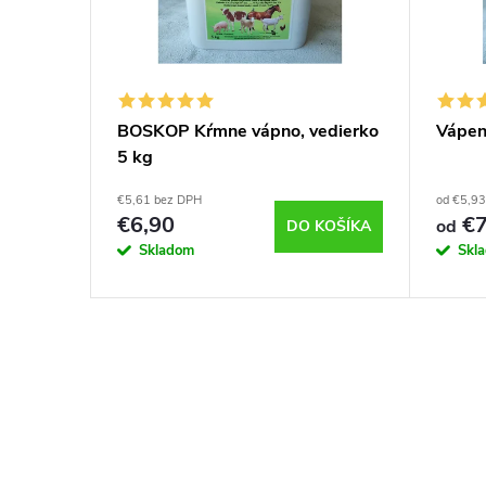
BOSKOP Kŕmne vápno, vedierko
Vápenn
ypký,
5 kg
€5,61 bez DPH
od €5,9
€6,90
€7
od
KOŠÍKA
DO KOŠÍKA
Skladom
Skl