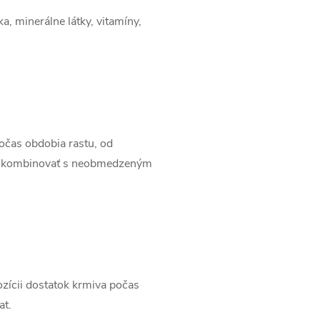
ka, minerálne látky, vitamíny,
očas obdobia rastu, od
sa kombinovať s neobmedzeným
ozícii dostatok krmiva počas
at.