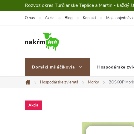
Prejsť
Rozvoz okres Turčianske Teplice a Martin - každý š
na
O nás
Akcie
Blog
Kontakt
Moja objednávk
obsah
Domáci miláčikovia
Hospodárske zvi
Hospodárske zvieratá
Morky
BOSKOP Morky 
Domov
Akcia