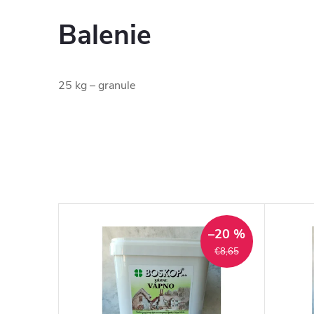
Balenie
25 kg – granule
–20 %
€8,65