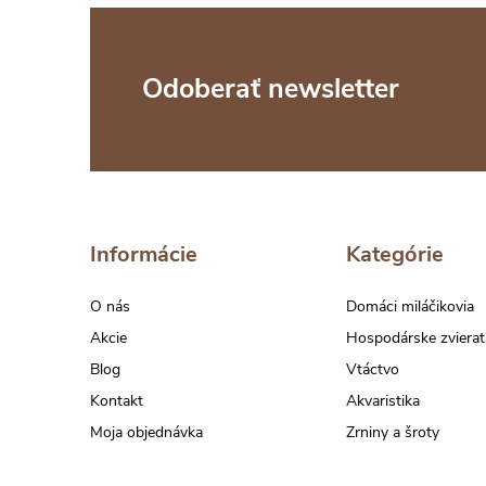
Z
Odoberať newsletter
á
p
ä
Informácie
Kategórie
t
O nás
Domáci miláčikovia
Akcie
Hospodárske zvierat
i
Blog
Vtáctvo
Kontakt
Akvaristika
e
Moja objednávka
Zrniny a šroty