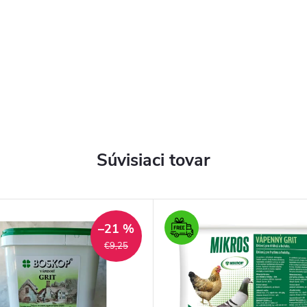
Súvisiaci tovar
–21 %
€9,25