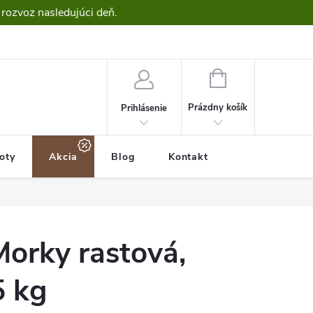
 rozvoz nasledujúci deň.
NÁKUPNÝ
KOŠÍK
Prázdny košík
Prihlásenie
roty
Akcia
Blog
Kontakt
rky rastová,
5 kg