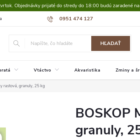
tvrtok. Objednávky prijaté do stredy do 18:00 budú zaradené na
0951 474 127
a
HĽADAŤ
eratá
Vtáctvo
Akvaristika
Zrniny a š
rastová, granuly, 25 kg
BOSKOP Mo
granuly, 2