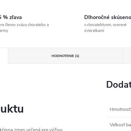
5 % zľava
Dlhoročné skúseno
re členov zväzu chovateľov a
s chovateľstvom, overené
farmy
zvieratkami
HODNOTENIE (1)
Dodat
duktu
Hmotnosť
Veľkosť ba
 kŕmna zmes určená pre výživu