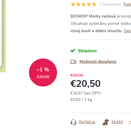
1 hodnotenie
Podr
BOSKOP Morky rastová
je komp
Obsahuje optimálny pomer bielkov
vývoj kostí a dobrú imunitu
.
Det
Skladom
Možnosti doručenia
–1 %
€20,90
€20,90
€20,50
€16,67 bez DPH
Jednotková
€0,82 / 1 kg
cena:
Opýtať sa
Strážiť