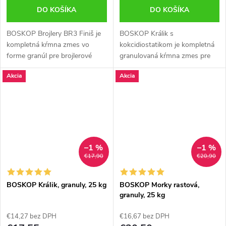
DO KOŠÍKA
DO KOŠÍKA
BOSKOP Brojlery BR3 Finiš je
BOSKOP Králik s
kompletná kŕmna zmes vo
kokcidiostatikom je kompletná
forme granúl pre brojlerové
granulovaná kŕmna zmes pre
kurčatá od 36. dňa až do
výkrm a chov králikov.
Akcia
Akcia
porážky. Obsahuje optimálny
Obsahuje kokcidiostatikum,
pomer energie a živín, ktorý
ktoré chráni pred kokcidiózou –
zabezpečuje...
najčastejším ochorením...
–1 %
–1 %
€17,90
€20,90
BOSKOP Králik, granuly, 25 kg
BOSKOP Morky rastová,
granuly, 25 kg
€14,27 bez DPH
€16,67 bez DPH