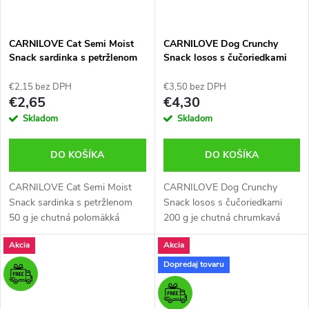
CARNILOVE Cat Semi Moist
CARNILOVE Dog Crunchy
Snack sardinka s petržlenom
Snack losos s čučoriedkami
50 g – mäkká maškrta pre
200 g – chrumkavá maškrta
mačky
pre psy
€2,15 bez DPH
€3,50 bez DPH
€2,65
€4,30
Skladom
Skladom
DO KOŠÍKA
DO KOŠÍKA
CARNILOVE Cat Semi Moist
CARNILOVE Dog Crunchy
Snack sardinka s petržlenom
Snack losos s čučoriedkami
50 g je chutná polomäkká
200 g je chutná chrumkavá
maškrta pre mačky s obsahom
maškrta pre psy s obsahom
Akcia
Akcia
sardinky a petržlenovej vňate.
čerstvého lososa a čučoriedok.
Ideálna ako odmena, podporuje
Ideálna ako odmena, podporuje
Dopredaj tovaru
vitalitu a...
vitalitu a...