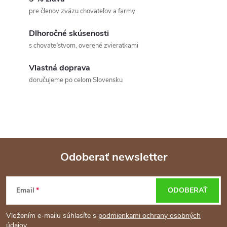
c
o
pre členov zväzu chovateľov a farmy
i
v
a
Dlhoročné skúsenosti
e
s chovateľstvom, overené zvieratkami
n
p
i
Vlastná doprava
e
r
doručujeme po celom Slovensku
v
k
y
Odoberať newsletter
v
Z
ý
Email
ODOBERAŤ
á
p
Vložením e-mailu súhlasíte s
podmienkami ochrany osobných
i
údajov