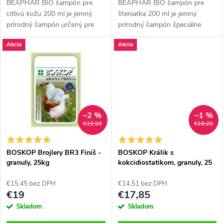
d
BEAPHAR BIO šampón pre
BEAPHAR BIO šampón pre
u
citlivú kožu 200 ml je jemný
šteniatka 200 ml je jemný
u
prírodný šampón určený pre
prírodný šampón špeciálne
k
psy a mačky s citlivou
vyvinutý pre šteňatá. Šetrne
Akcia
Akcia
pokožkou. Obsahuje prírodné
čistí srsť, chráni citlivú pokožku
k
zložky, ktoré šetrne čistia,
a zanecháva ju hebkú a zdravú.
t
upokojujú...
t
o
o
v
–2 %
–1 %
v
€19,50
€18,20
BOSKOP Brojlery BR3 Finiš -
BOSKOP Králik s
granuly, 25kg
kokcidiostatikom, granuly, 25
kg
€15,45 bez DPH
€14,51 bez DPH
€19
€17,85
Skladom
Skladom