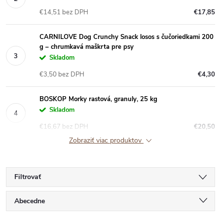
€14,51 bez DPH
€17,85
CARNILOVE Dog Crunchy Snack losos s čučoriedkami 200
g – chrumkavá maškrta pre psy
Skladom
€3,50 bez DPH
€4,30
BOSKOP Morky rastová, granuly, 25 kg
Skladom
€16,67 bez DPH
€20,50
Zobraziť viac produktov
Filtrovať
R
Abecedne
Najlacnejšie