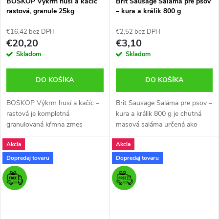
BOSKOP Výkrm husí a kačíc
Brit Sausage Saláma pre psov
rastová, granule 25kg
– kura a králik 800 g
€16,42 bez DPH
€2,52 bez DPH
€20,20
€3,10
Skladom
Skladom
DO KOŠÍKA
DO KOŠÍKA
BOSKOP Výkrm husí a kačíc –
Brit Sausage Saláma pre psov –
rastová je kompletná
kura a králik 800 g je chutná
granulovaná kŕmna zmes
mäsová saláma určená ako
určená pre kačice a husi v
odmena alebo doplnkové
Akcia
Akcia
období rastu. Obsahuje
krmivo pre psov. Obsahuje
optimálny pomer energie,
kvalitné druhy mäsa pre
Dopredaj tovaru
Dopredaj tovaru
bielkovín, vitamínov a...
výbornú chuť a...