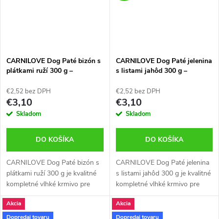
CARNILOVE Dog Paté bizón s
CARNILOVE Dog Paté jelenina
plátkami ruží 300 g –
s listami jahôd 300 g –
kompletné krmivo pre psy
kompletné krmivo pre psy
€2,52 bez DPH
€2,52 bez DPH
€3,10
€3,10
Skladom
Skladom
DO KOŠÍKA
DO KOŠÍKA
CARNILOVE Dog Paté bizón s
CARNILOVE Dog Paté jelenina
plátkami ruží 300 g je kvalitné
s listami jahôd 300 g je kvalitné
kompletné vlhké krmivo pre
kompletné vlhké krmivo pre
psy. Obsahuje mäso z bizóna a
psy. Obsahuje jelenie mäso a
Akcia
Akcia
plátky ruží, ktoré podporujú
listy jahôd pre podporu trávenia
trávenie a celkovú vitalitu.
a celkovej vitality.
Dopredaj tovaru
Dopredaj tovaru