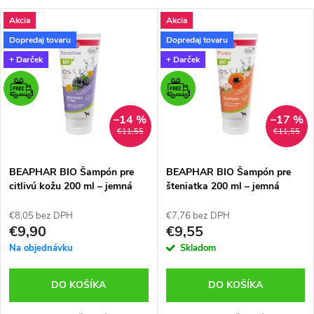
a
V
Akcia
Akcia
Najdrahšie
d
Dopredaj tovaru
Dopredaj tovaru
ý
Najpredávanejšie
+ Darček
+ Darček
e
p
n
i
–14 %
–17 %
€11,55
€11,55
i
s
BEAPHAR BIO Šampón pre
BEAPHAR BIO Šampón pre
e
citlivú kožu 200 ml – jemná
šteniatka 200 ml – jemná
p
prírodná starostlivosť pre psy
prírodná starostlivosť
p
a mačky
€8,05 bez DPH
€7,76 bez DPH
r
€9,90
€9,55
r
Na objednávku
Skladom
o
o
DO KOŠÍKA
DO KOŠÍKA
d