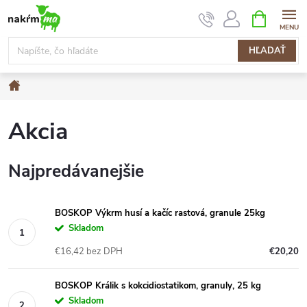
Prejsť
NÁKUPN
KOŠÍK
na
obsah
HĽADAŤ
Domov
Akcia
Najpredávanejšie
BOSKOP Výkrm husí a kačíc rastová, granule 25kg
Skladom
€16,42 bez DPH
€20,20
BOSKOP Králik s kokcidiostatikom, granuly, 25 kg
Skladom