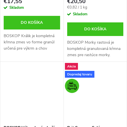
€17,55
€20,50
Jednotková
€0,82 / 1 kg
Skladom
cena:
Skladom
DO KOŠÍKA
DO KOŠÍKA
BOSKOP Králik je kompletná
kŕmna zmes vo forme granúl
BOSKOP Morky rastová je
určená pre výkrm a chov
kompletná granulovaná kŕmna
králikov. Obsahuje vyvážený
zmes pre rastúce morky.
pomer bielkovín, vlákniny,
Obsahuje optimálny pomer
Akcia
vitamínov a minerálov, ktoré
bielkovín, energie, vitamínov a
podporujú...
minerálov na rýchly a zdravý
Dopredaj tovaru
rast, vývoj...