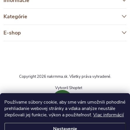
Informácie
Kategórie
E-shop
Copyright 2026
nakrmma.sk
. Všetky práva vyhradené.
Vytvoril Shoptet
Používame súbory cookie, aby sme vám umožnili pohodlné
prehliadanie webovej stránky a vďaka analýze neustále
zlepšovali jej funkcie, výkon a použiteľnosť.
Viac informácií
DOPRAVA ZDARMA
Nastavenie