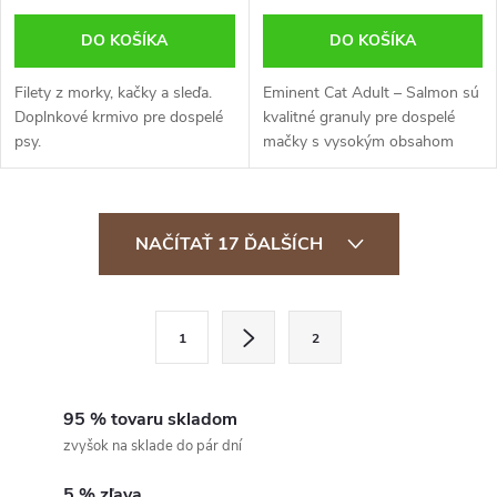
DO KOŠÍKA
DO KOŠÍKA
Filety z morky, kačky a sleďa.
Eminent Cat Adult – Salmon sú
Doplnkové krmivo pre dospelé
kvalitné granuly pre dospelé
psy.
mačky s vysokým obsahom
lososa. Praktické balenie 2 kg je
ideálne pre menšie domácnosti
alebo na vyskúšanie chuti....
O
NAČÍTAŤ 17 ĎALŠÍCH
v
l
S
1
2
t
á
r
d
á
95 % tovaru skladom
a
n
zvyšok na sklade do pár dní
k
5 % zľava