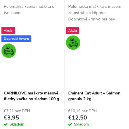
Polomäkká kapria maškrta s
Polomäkká maškrta s mäsom
tymiánom.
zo pstruha a kôprom.
Doplnkové krmivo pre psy.
Akcia
Akcia
Dopredaj tovaru
CARNILOVE maškrty mäsové
Eminent Cat Adult – Salmon,
filetky kačka so sleďom 100 g
granuly 2 kg
€3,21 bez DPH
€10,16 bez DPH
€3,95
€12,50
Skladom
Skladom