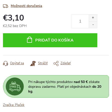
Možnosti doručenia
€3,10
€2,52 bez DPH
Jednotková
cena:
PRIDAŤ DO KOŠÍKA
Opýtať sa
Strážiť
Zdieľať
Pri nákupe týchto produktov
nad 50 €
získate
dopravu zadarmo. Platí pri objednávkach
do 20
kg
.
Značka:
Plaček