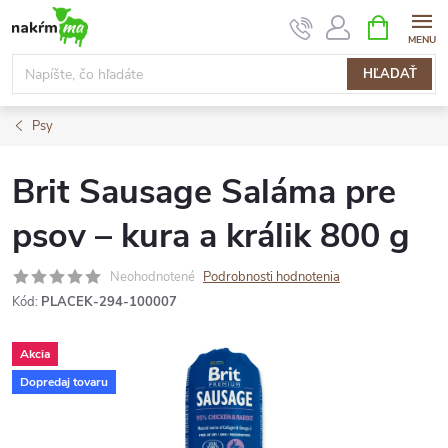
Prejsť
NÁKUPN
KOŠÍK
na
obsah
HĽADAŤ
Psy
Brit Sausage Saláma pre
psov – kura a králik 800 g
Neohodnotené
Podrobnosti hodnotenia
Kód:
PLACEK-294-100007
Akcia
Dopredaj tovaru