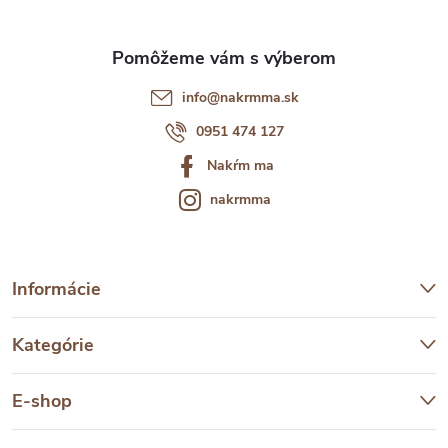
e
info
@
nakrmma.sk
0951 474 127
Nakŕm ma
nakrmma
Informácie
Kategórie
E-shop