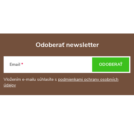
Odoberať newsletter
Z
Email
ODOBERAŤ
á
Vložením e-mailu súhlasíte s
podmienkami ochrany osobných
p
údajov
ä
t
i