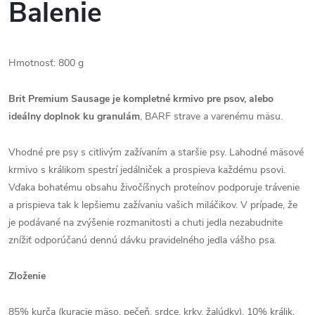
Balenie
Hmotnosť: 800 g
Brit Premium Sausage je kompletné krmivo pre psov, alebo
ideálny doplnok ku granulám
, BARF strave a varenému mäsu.
Vhodné pre psy s citlivým zažívaním a staršie psy. Lahodné mäsové
krmivo s králikom spestrí jedálniček a prospieva každému psovi.
Vďaka bohatému obsahu živočíšnych proteínov podporuje trávenie
a prispieva tak k lepšiemu zažívaniu vašich miláčikov. V prípade, že
je podávané na zvýšenie rozmanitosti a chuti jedla nezabudnite
znížiť odporúčanú dennú dávku pravidelného jedla vášho psa.
Zloženie
85% kurča (kuracie mäso, pečeň, srdce, krky, žalúdky), 10% králik,