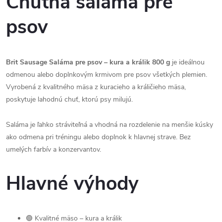
Chutná saláma pre
psov
Brit Sausage Saláma pre psov – kura a králik 800 g
je ideálnou
odmenou alebo doplnkovým krmivom pre psov všetkých plemien.
Vyrobená z kvalitného mäsa z kuracieho a králičieho mäsa,
poskytuje lahodnú chuť, ktorú psy milujú.
Saláma je ľahko stráviteľná a vhodná na rozdelenie na menšie kúsky
ako odmena pri tréningu alebo doplnok k hlavnej strave. Bez
umelých farbív a konzervantov.
Hlavné výhody
🟢 Kvalitné mäso – kura a králik