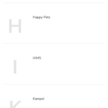
H
Happy Pets
I
IAMS
K
Kampol