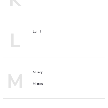
L
Lumil
M
Mikrop
Mikros