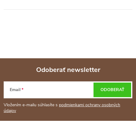
Odoberať newsletter
Z
Email
ODOBERAŤ
á
Vložením e-mailu súhlasíte s
podmienkami ochrany osobných
p
údajov
ä