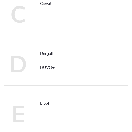
C
Canvit
D
Dergall
DUVO+
E
Elpol