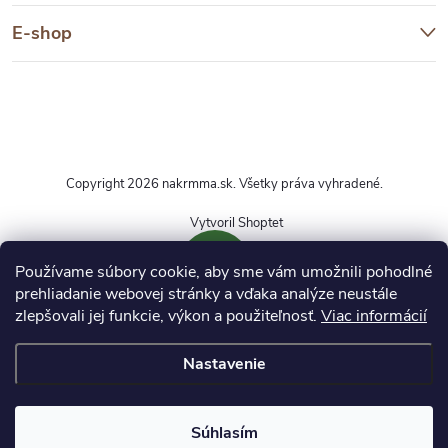
E-shop
Copyright 2026
nakrmma.sk
. Všetky práva vyhradené.
Vytvoril Shoptet
Používame súbory cookie, aby sme vám umožnili pohodlné
prehliadanie webovej stránky a vďaka analýze neustále
zlepšovali jej funkcie, výkon a použiteľnosť.
Viac informácií
DOPRAVA ZDARMA
Nastavenie
Pri nákupe produktov označených týmto symbolom
nad 50 € získate dopravu zadarmo. Platí pri
objednávkach do 20 kg.
Súhlasím