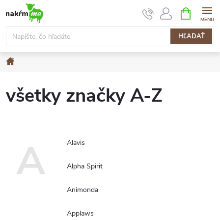
Prejsť
NÁKUPN
KOŠÍK
na
obsah
HĽADAŤ
Domov
všetky značky A-Z
A
Alavis
Alpha Spirit
Animonda
Applaws