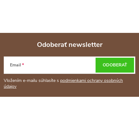
Odoberať newsletter
Z
Email
ODOBERAŤ
á
Vložením e-mailu súhlasíte s
podmienkami ochrany osobných
p
údajov
ä
t
i