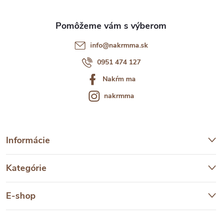
e
info
@
nakrmma.sk
0951 474 127
Nakŕm ma
nakrmma
Informácie
Kategórie
E-shop