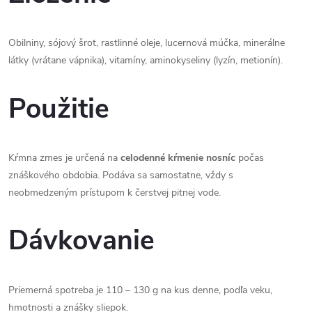
Obilniny, sójový šrot, rastlinné oleje, lucernová múčka, minerálne
látky (vrátane vápnika), vitamíny, aminokyseliny (lyzín, metionín).
Použitie
Kŕmna zmes je určená na
celodenné kŕmenie nosníc
počas
znáškového obdobia. Podáva sa samostatne, vždy s
neobmedzeným prístupom k čerstvej pitnej vode.
Dávkovanie
Priemerná spotreba je 110 – 130 g na kus denne, podľa veku,
hmotnosti a znášky sliepok.