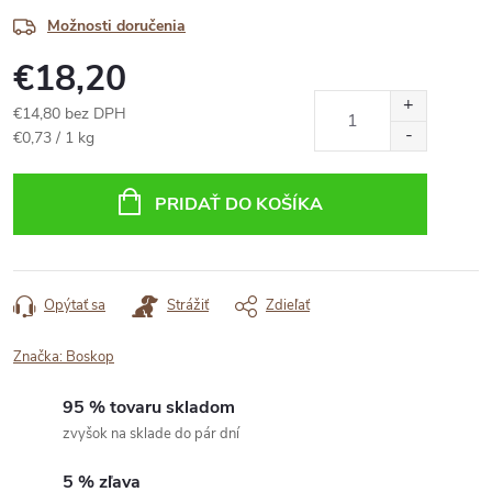
Možnosti doručenia
€18,20
€14,80 bez DPH
Jednotková
€0,73 / 1 kg
cena:
PRIDAŤ DO KOŠÍKA
Opýtať sa
Strážiť
Zdieľať
Značka:
Boskop
95 % tovaru skladom
zvyšok na sklade do pár dní
5 % zľava