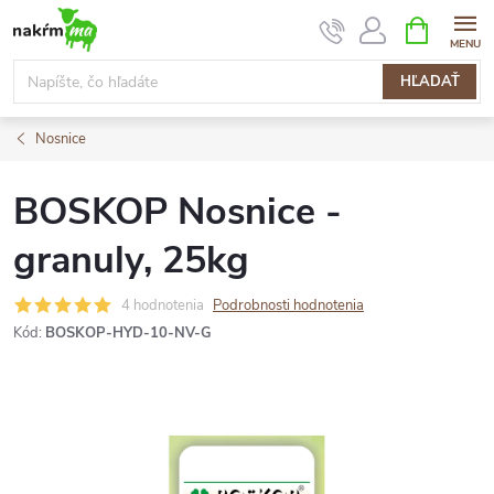
Prejsť
NÁKUPN
KOŠÍK
na
obsah
HĽADAŤ
Nosnice
BOSKOP Nosnice -
granuly, 25kg
4 hodnotenia
Podrobnosti hodnotenia
Kód:
BOSKOP-HYD-10-NV-G