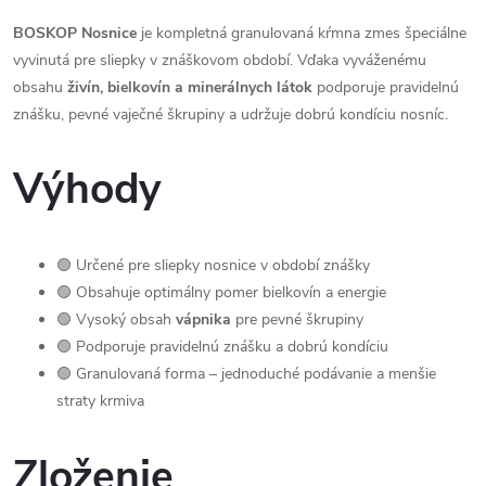
BOSKOP Nosnice
je kompletná granulovaná kŕmna zmes špeciálne
vyvinutá pre sliepky v znáškovom období. Vďaka vyváženému
obsahu
živín, bielkovín a minerálnych látok
podporuje pravidelnú
znášku, pevné vaječné škrupiny a udržuje dobrú kondíciu nosníc.
Výhody
🟢 Určené pre sliepky nosnice v období znášky
🟢 Obsahuje optimálny pomer bielkovín a energie
🟢 Vysoký obsah
vápnika
pre pevné škrupiny
🟢 Podporuje pravidelnú znášku a dobrú kondíciu
🟢 Granulovaná forma – jednoduché podávanie a menšie
straty krmiva
Zloženie