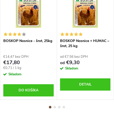
BOSKOP Nosnice - šrot, 25kg
BOSKOP Nosnice + HUMAC –
šrot, 25 kg
€14,47 bez DPH
od €7,56 bez DPH
€17,80
€9,30
od
Jednotková
€0,71 / 1 kg
Skladom
cena:
Skladom
DETAIL
DO KOŠÍKA