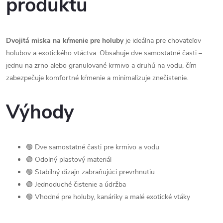
produktu
Dvojitá miska na kŕmenie pre holuby
je ideálna pre chovateľov
holubov a exotického vtáctva. Obsahuje dve samostatné časti –
jednu na zrno alebo granulované krmivo a druhú na vodu, čím
zabezpečuje komfortné kŕmenie a minimalizuje znečistenie.
Výhody
🟢 Dve samostatné časti pre krmivo a vodu
🟢 Odolný plastový materiál
🟢 Stabilný dizajn zabraňujúci prevrhnutiu
🟢 Jednoduché čistenie a údržba
🟢 Vhodné pre holuby, kanáriky a malé exotické vtáky