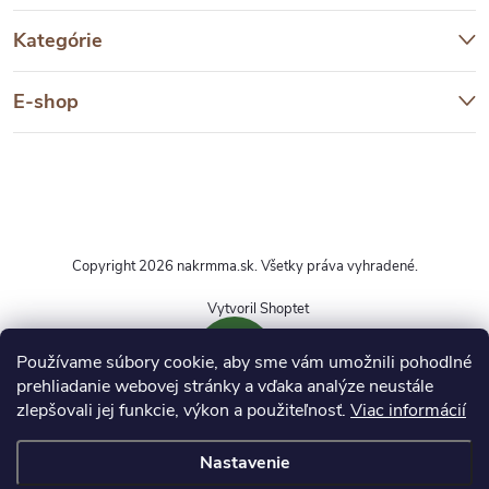
Kategórie
E-shop
Copyright 2026
nakrmma.sk
. Všetky práva vyhradené.
Vytvoril Shoptet
Používame súbory cookie, aby sme vám umožnili pohodlné
prehliadanie webovej stránky a vďaka analýze neustále
zlepšovali jej funkcie, výkon a použiteľnosť.
Viac informácií
DOPRAVA ZDARMA
Nastavenie
Pri nákupe produktov označených týmto symbolom