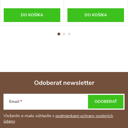
DO KOŠÍKA
DO KOŠÍKA
Odoberať newsletter
Z
Email
ODOBERAŤ
á
Vložením e-mailu súhlasíte s
podmienkami ochrany osobných
p
údajov