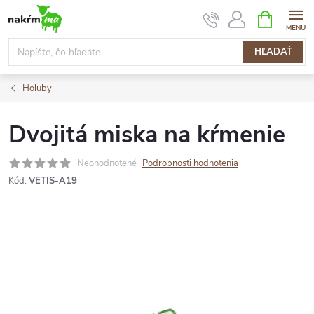
Prejsť
NÁKUPN
KOŠÍK
na
obsah
HĽADAŤ
Holuby
Dvojitá miska na kŕmenie
Neohodnotené
Podrobnosti hodnotenia
Kód:
VETIS-A19