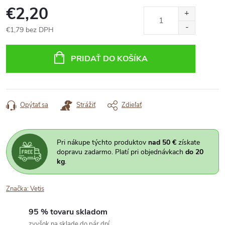
€2,20
€1,79 bez DPH
Jednotková
cena:
PRIDAŤ DO KOŠÍKA
Opýtať sa
Strážiť
Zdieľať
Pri nákupe týchto produktov
nad 50 €
získate
dopravu zadarmo. Platí pri objednávkach
do 20
kg
.
Značka:
Vetis
95 % tovaru skladom
zvyšok na sklade do pár dní