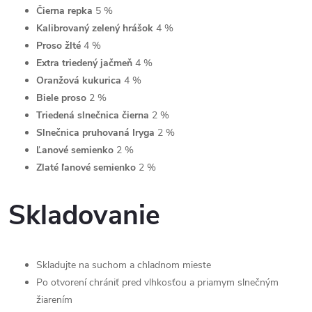
Čierna repka
5 %
Kalibrovaný zelený hrášok
4 %
Proso žlté
4 %
Extra triedený jačmeň
4 %
Oranžová kukurica
4 %
Biele proso
2 %
Triedená slnečnica čierna
2 %
Slnečnica pruhovaná Iryga
2 %
Ľanové semienko
2 %
Zlaté ľanové semienko
2 %
Skladovanie
Skladujte na suchom a chladnom mieste
Po otvorení chrániť pred vlhkosťou a priamym slnečným
žiarením