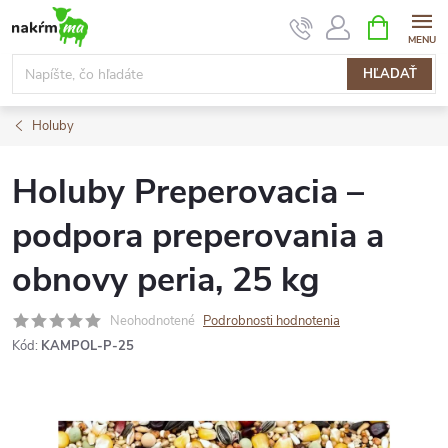
Prejsť
NÁKUPN
KOŠÍK
na
obsah
HĽADAŤ
Holuby
Holuby Preperovacia –
podpora preperovania a
obnovy peria, 25 kg
Neohodnotené
Podrobnosti hodnotenia
Kód:
KAMPOL-P-25