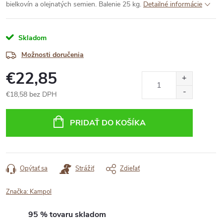
bielkovín a olejnatých semien. Balenie 25 kg.
Detailné informácie
Skladom
Možnosti doručenia
€22,85
€18,58 bez DPH
Jednotková
cena:
PRIDAŤ DO KOŠÍKA
Opýtať sa
Strážiť
Zdieľať
Značka:
Kampol
95 % tovaru skladom