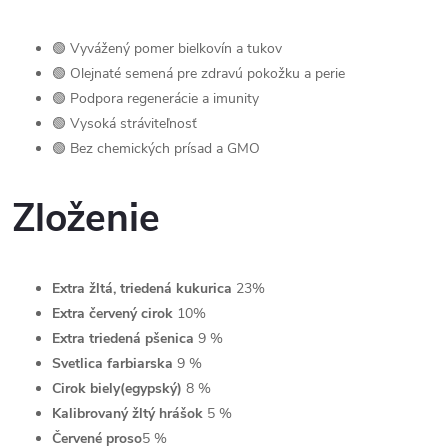
🟢 Vyvážený pomer bielkovín a tukov
🟢 Olejnaté semená pre zdravú pokožku a perie
🟢 Podpora regenerácie a imunity
🟢 Vysoká stráviteľnosť
🟢 Bez chemických prísad a GMO
Zloženie
Extra žltá, triedená kukurica
23%
Extra červený cirok
10%
Extra triedená pšenica
9 %
Svetlica farbiarska
9 %
Cirok biely(egypský)
8 %
Kalibrovaný žltý hrášok
5 %
Červené proso
5 %