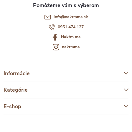
e
info
@
nakrmma.sk
0951 474 127
Nakŕm ma
nakrmma
Informácie
Kategórie
E-shop