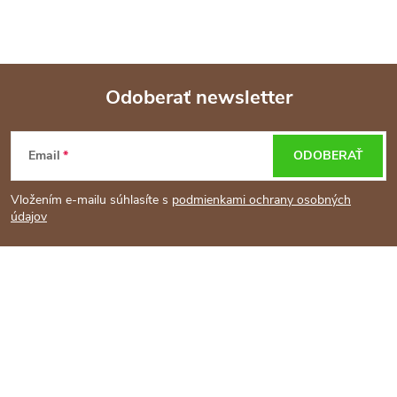
Odoberať newsletter
Z
Email
ODOBERAŤ
á
Vložením e-mailu súhlasíte s
podmienkami ochrany osobných
p
údajov
ä
t
i