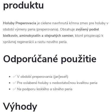
produktu
Holuby Preperovacia
je cielene navrhnutá kŕmna zmes pre holuby v
období výmeny peria (preperovania). Obsahuje
zvýšený podiel
bielkovín, aminokyselín a olejnatých semien
, ktoré prispievajú k
správnej regenerácii a rastu nového peria.
Odporúčané použitie
✅ V období preperovania (jar/jeseň)
✅ Pre oslabené holuby s nedostatočnou kvalitou peria
✅ Na podporu lesklého a silného peria
Výhody