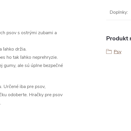
Doplnky
:
ých psov s ostrými zubami a
Produkt n
a ľahko držia.
Psy
es ho tak ľahko neprehryzie.
ej gumy, ale sú úplne bezpečné
. Určené iba pre psov,
ačku odoberte. Hračky pre psov
.