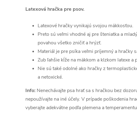
Latexová hračka pre psov.
Latexové hračky vynikajú svojou mäkkosťou.
Preto sú veľmi vhodné aj pre šteniatka a mlad
povahou všetko zničiť a hrýzť.
Materiál je pre psíka veľmi príjemný a hračky s
Zub ľahšie kĺže na mäkkom a klzkom latexe a p
Nie sú také odolné ako hračky z termoplastick
a netoxické.
Info:
Nenechávajte psa hrať sa s hračkou bez dozoru
nepoužívajte na iné účely. V prípade poškodenia hr
vyberajte adekvátne podľa plemena a temperamentu