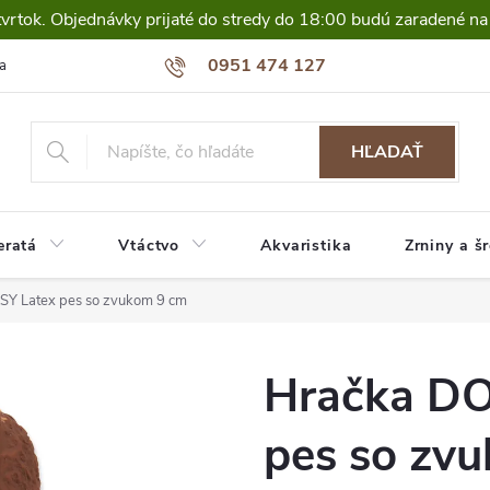
tvrtok. Objednávky prijaté do stredy do 18:00 budú zaradené na
0951 474 127
a
HĽADAŤ
eratá
Vtáctvo
Akvaristika
Zrniny a š
Y Latex pes so zvukom 9 cm
Hračka D
pes so zv