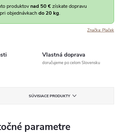
hto produktov
nad 50 €
získate dopravu
 pri objednávkach
do 20 kg
.
Značka:
Plaček
sti
Vlastná doprava
doručujeme po celom Slovensku
SÚVISIACE PRODUKTY
očné parametre