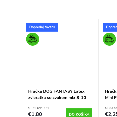
Dopredaj tovaru
Dopred
–11 %
€4,45
ladicia
Hračka DOG FANTASY Latex
Hračk
drá
zvieratka so zvukom mix 8-10
Mini 
cm
cm
€1,46 bez DPH
€1,83 b
€1,80
€2,2
KOŠÍKA
DO KOŠÍKA