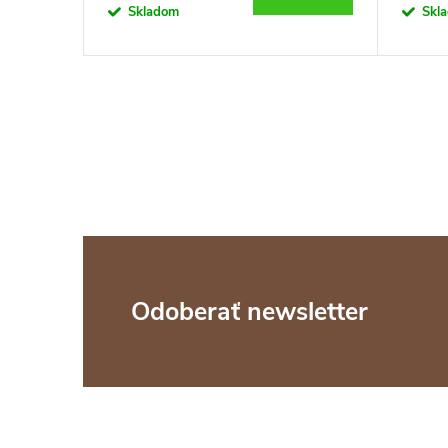
Skladom
Skl
Z
Odoberať newsletter
á
p