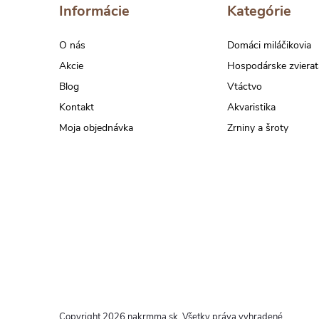
ä
Informácie
Kategórie
t
O nás
Domáci miláčikovia
Akcie
Hospodárske zvierat
i
Blog
Vtáctvo
Kontakt
Akvaristika
e
Moja objednávka
Zrniny a šroty
Copyright 2026
nakrmma.sk
. Všetky práva vyhradené.