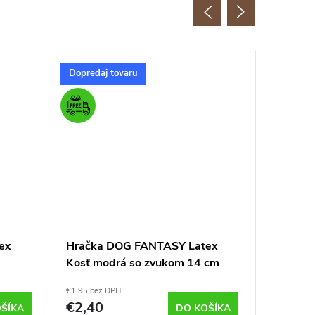
Dopredaj tovaru
ex
Hračka DOG FANTASY Latex
Hračka
Kosť modrá so zvukom 14 cm
futbalo
cm
€1,95 bez DPH
€2,36 bez 
€2,40
€2,90
ŠÍKA
DO KOŠÍKA