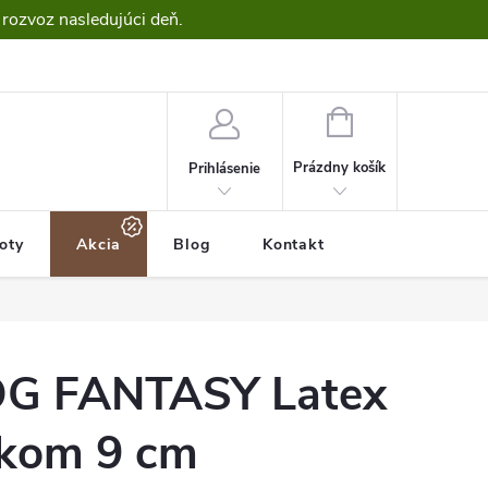
 rozvoz nasledujúci deň.
NÁKUPNÝ
KOŠÍK
Prázdny košík
Prihlásenie
roty
Akcia
Blog
Kontakt
OG FANTASY Latex
ukom 9 cm