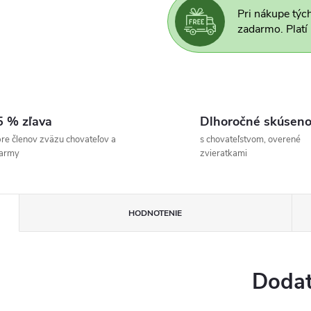
Pri nákupe týc
zadarmo. Platí
5 % zľava
Dlhoročné skúseno
re členov zväzu chovateľov a
s chovateľstvom, overené
farmy
zvieratkami
HODNOTENIE
Dodat