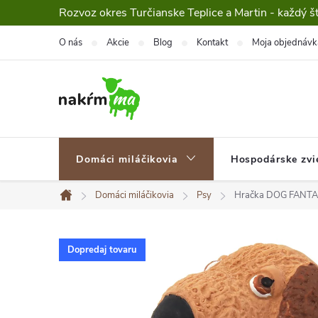
Prejsť
Rozvoz okres Turčianske Teplice a Martin - každý š
na
O nás
Akcie
Blog
Kontakt
Moja objednávk
obsah
Domáci miláčikovia
Hospodárske zvi
Domáci miláčikovia
Psy
Hračka DOG FANTAS
Domov
Dopredaj tovaru