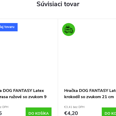
Súvisiaci tovar
aj tovaru
a DOG FANTASY Latex
Hračka DOG FANTASY Lat
Prasa ružové so zvukom 9
krokodíl so zvukom 21 cm
ez DPH
€3,41 bez DPH
5
€4,20
DO KOŠÍKA
DO KO