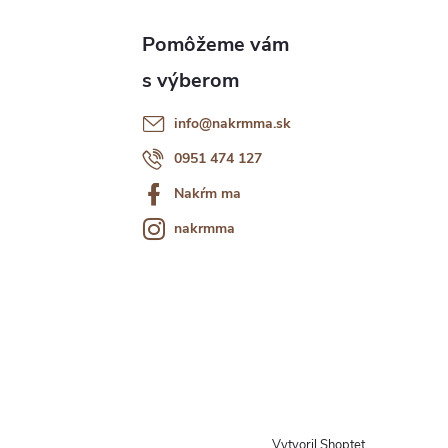
info
@
nakrmma.sk
0951 474 127
Nakŕm ma
nakrmma
Vytvoril Shoptet