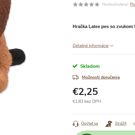
Neohodnotené
Po
Hračka Latex pes so zvukom 
Detailné informácie
Skladom
Možnosti doručenia
€2,25
€1,83 bez DPH
Jednotková
cena:
Opýtať sa
Strážiť