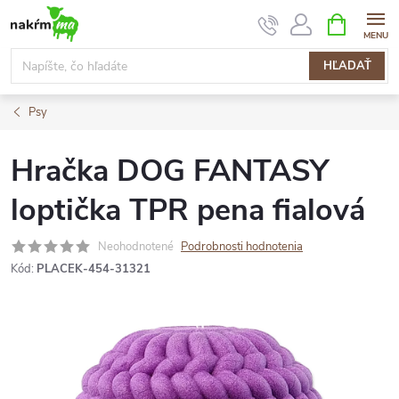
Prejsť
NÁKUPN
KOŠÍK
na
obsah
HĽADAŤ
Psy
Hračka DOG FANTASY
loptička TPR pena fialová
Neohodnotené
Podrobnosti hodnotenia
Kód:
PLACEK-454-31321