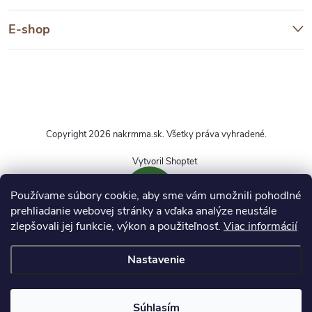
E-shop
Copyright 2026
nakrmma.sk
. Všetky práva vyhradené.
Vytvoril Shoptet
Používame súbory cookie, aby sme vám umožnili pohodlné
prehliadanie webovej stránky a vďaka analýze neustále
zlepšovali jej funkcie, výkon a použiteľnosť.
Viac informácií
DOPRAVA ZDARMA
Nastavenie
Pri nákupe produktov označených týmto symbolom
nad 50 € získate dopravu zadarmo. Platí pri
objednávkach do 20 kg.
Súhlasím