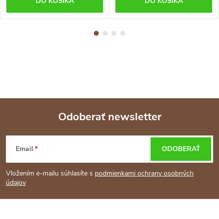
DO KOŠÍKA
DO KOŠÍKA
Odoberať newsletter
Z
Email
ODOBERAŤ
á
Vložením e-mailu súhlasíte s
podmienkami ochrany osobných
p
údajov
ä