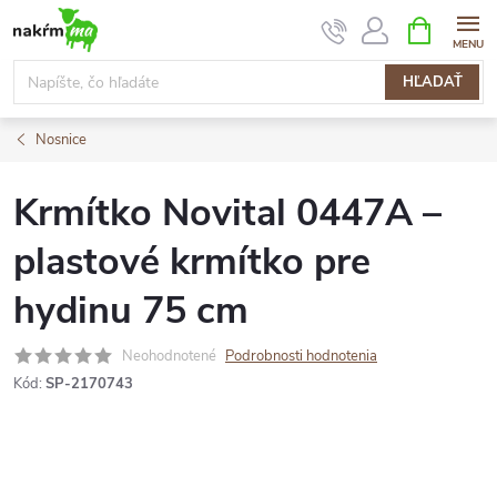
Prejsť
NÁKUPN
KOŠÍK
na
obsah
HĽADAŤ
Nosnice
Krmítko Novital 0447A –
plastové krmítko pre
hydinu 75 cm
Neohodnotené
Podrobnosti hodnotenia
Kód:
SP-2170743