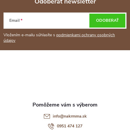
Odoberať newsletter
Z
Email
ODOBERAŤ
á
Vložením e-mailu súhlasíte s
podmienkami ochrany osobných
p
údajov
ä
t
i
e
info
@
nakrmma.sk
0951 474 127