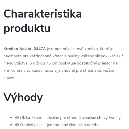
Charakteristika
produktu
Krmítko Novital 0447A
je robustné plastové krmítko, ktoré je
navrhnuté pre každodenné kŕmenie hydiny vrátane sliepok, kačiek či
iného vtáctva. S dĺžkou 75 cm poskytuje dostatočný priestor na
krmivo pre viac kusov naraz a je vhodné pre stredné až väčšie
chovy.
Výhody
🟢 Dĺžka 75 cm – ideálne pre stredné a väčšie chovy hydiny
🟢 Odolný plast – jednoduché čistenie a údržba