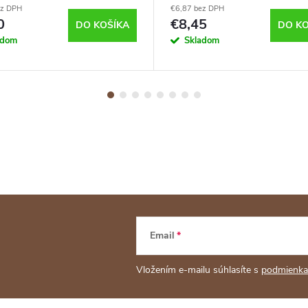
ez DPH
€6,87 bez DPH
0
€8,45
DO KOŠÍKA
DO KO
adom
Skladom
Email
Vložením e-mailu súhlasíte s
podmienka