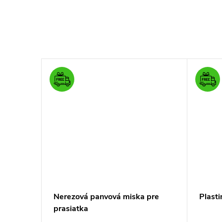
á,
Nerezová panvová miska pre
Plasti
prasiatka