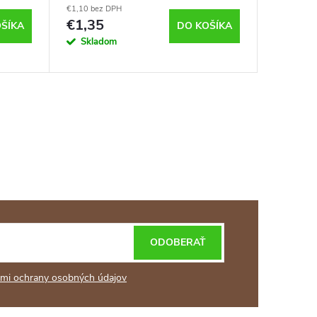
€1,10 bez DPH
€14,80 be
€1,35
€18,2
ŠÍKA
DO KOŠÍKA
Skladom
Sklad
ODOBERAŤ
mi ochrany osobných údajov