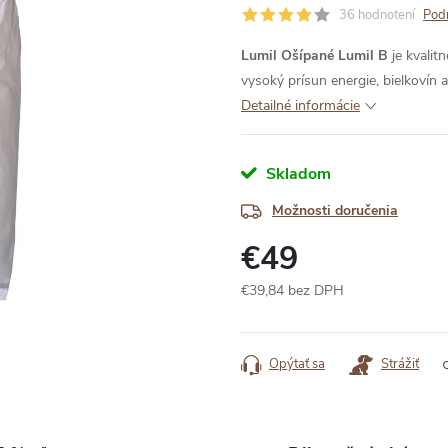
36 hodnotení
Podr
Lumil Ošípané Lumil B
je kvalit
vysoký prísun energie, bielkovín a
Detailné informácie
Skladom
Možnosti doručenia
€49
€39,84 bez DPH
Jednotková
cena:
Opýtať sa
Strážiť