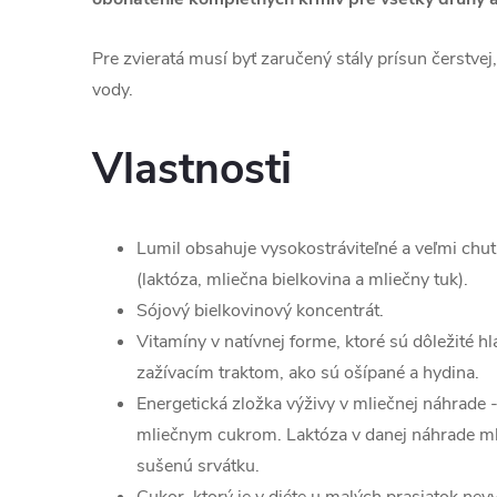
Pre zvieratá musí byť zaručený stály prísun čerstvej
vody.
Vlastnosti
Lumil obsahuje vysokostráviteľné a veľmi ch
(laktóza, mliečna bielkovina a mliečny tuk).
Sójový bielkovinový koncentrát.
Vitamíny v natívnej forme, ktoré sú dôležité h
zažívacím traktom, ako sú ošípané a hydina.
Energetická zložka výživy v mliečnej náhrade 
mliečnym cukrom. Laktóza v danej náhrade ml
sušenú srvátku.