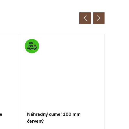
re
Náhradný cumeľ 100 mm
BOSKOP
červený
zmes pr
sypká f