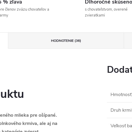
5 % zľava
Dlhoročné skúseno
re členov zväzu chovateľov a
s chovateľstvom, overené
farmy
zvieratkami
HODNOTENIE (36)
Dodat
duktu
Hmotnosť
Druh krmi
eného mlieka pre ošípané.
plnkového krmiva, ale aj na
Veľkosť ba
kategórie zvierat.