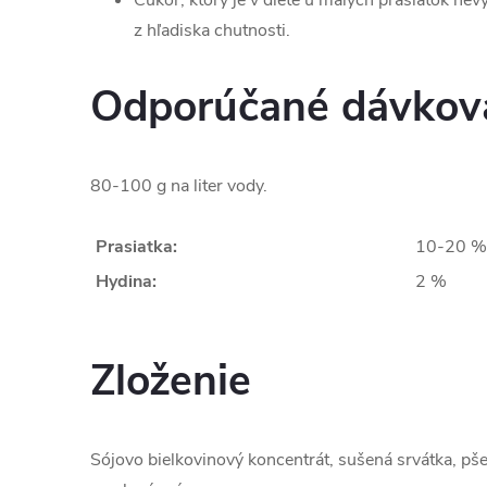
Cukor, ktorý je v diéte u malých prasiatok nev
z hľadiska chutnosti.
Odporúčané dávkov
80-100 g na liter vody.
Prasiatka:
10-20 %
Hydina:
2 %
Zloženie
Sójovo bielkovinový koncentrát, sušená srvátka, pše