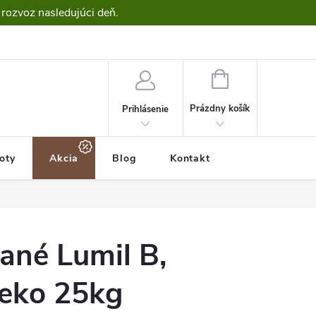
 rozvoz nasledujúci deň.
NÁKUPNÝ
KOŠÍK
Prázdny košík
Prihlásenie
roty
Akcia
Blog
Kontakt
ané Lumil B,
ieko 25kg