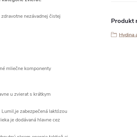
, zdravotne nezávadnej čistej
Produkt n
Hydina a
utné mliečne komponenty
lavne u zvierat s krátkym
- Lumil,je zabezpečená laktózou
ieka je dodávaná hlavne cez