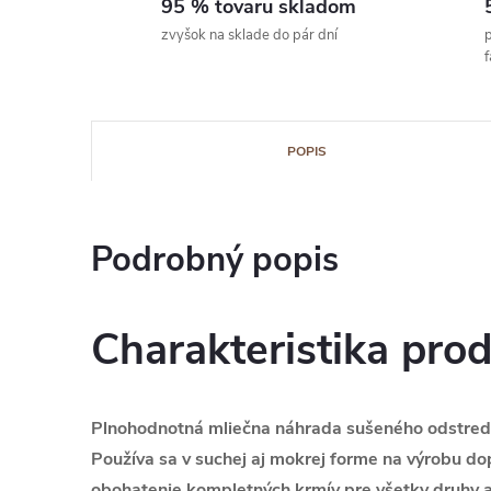
95 % tovaru skladom
zvyšok na sklade do pár dní
p
POPIS
Podrobný popis
Charakteristika pro
Plnohodnotná mliečna náhrada sušeného odstred
Používa sa v suchej aj mokrej forme na výrobu do
obohatenie kompletných krmív pre všetky druhy a 