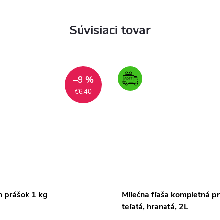
Súvisiaci tovar
–9 %
€6,40
n prášok 1 kg
Mliečna fľaša kompletná p
teľatá, hranatá, 2L