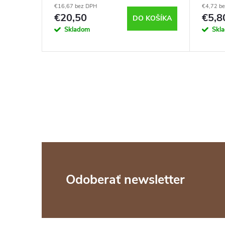
€16,67 bez DPH
€4,72 b
€20,50
€5,8
KOŠÍKA
DO KOŠÍKA
Skladom
Skl
Z
Odoberať newsletter
á