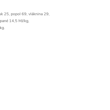
uk 25, popol 69, vláknina 29,
ípané 14,5 MJ/kg,
kg.