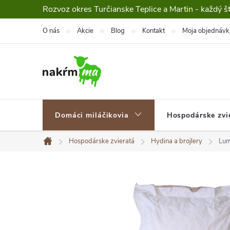
Prejsť
Rozvoz okres Turčianske Teplice a Martin - každý š
na
O nás
Akcie
Blog
Kontakt
Moja objednávk
obsah
Domáci miláčikovia
Hospodárske zvi
Hospodárske zvieratá
Hydina a brojlery
Lum
Domov