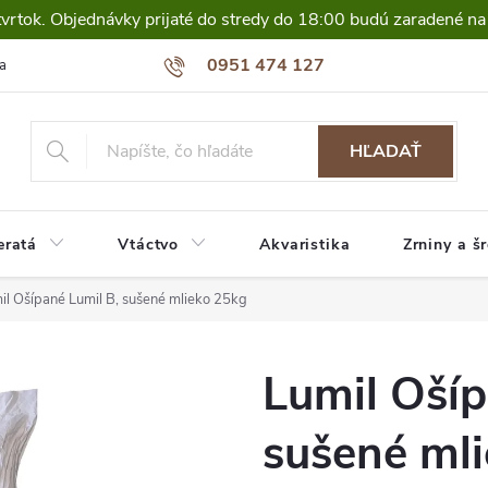
tvrtok. Objednávky prijaté do stredy do 18:00 budú zaradené na
0951 474 127
a
HĽADAŤ
eratá
Vtáctvo
Akvaristika
Zrniny a š
il Ošípané Lumil B, sušené mlieko 25kg
Lumil Ošíp
sušené ml