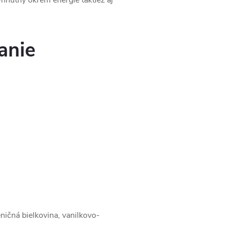
yhnutný okrem energie taktiež aj
anie
ničná bielkovina, vanilkovo-