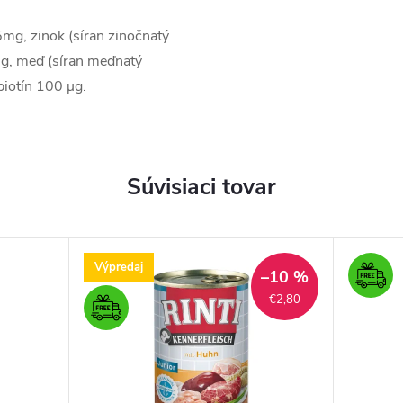
mg, zinok (síran zinočnatý
g, meď (síran meďnatý
biotín 100 µg.
Súvisiaci tovar
Výpredaj
–10 %
€2,80