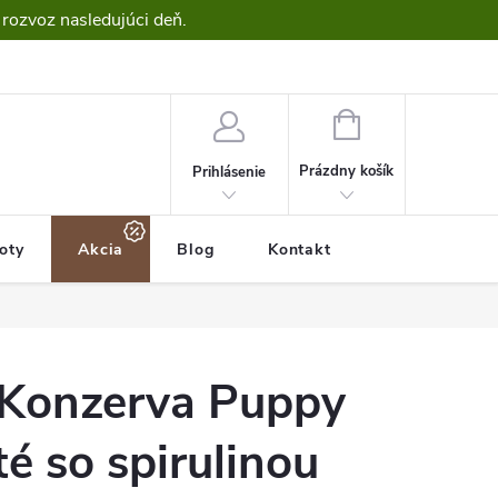
 rozvoz nasledujúci deň.
NÁKUPNÝ
KOŠÍK
Prázdny košík
Prihlásenie
roty
Akcia
Blog
Kontakt
Konzerva Puppy
té so spirulinou