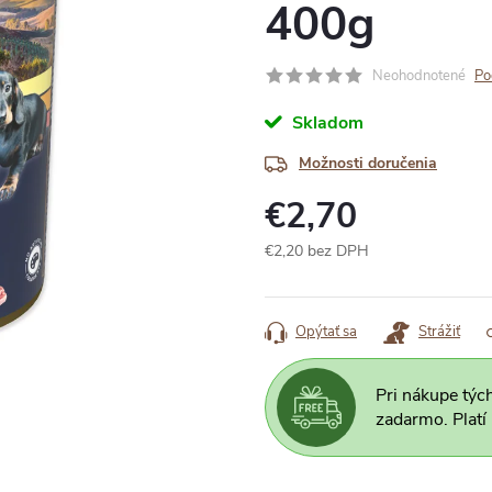
400g
Neohodnotené
Po
Skladom
Možnosti doručenia
€2,70
€2,20 bez DPH
Jednotková
cena:
Opýtať sa
Strážiť
Pri nákupe týc
zadarmo. Platí