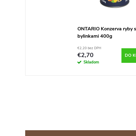
ONTARIO Konzerva ryby 
bylinkami 400g
€2,20 bez DPH
€2,70
DO K
Skladom