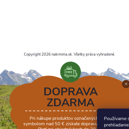
Copyright 2026
nakrmma.sk
. Všetky práva vyhradené.
DOPRAVA
ZDARMA
Pri nákupe produktov označených týmto
Používame s
symbolom nad 50 € získate dopravu zadarmo.
prehliadanie