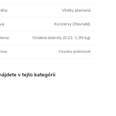
váha
:
Všetky plemená
va
:
Konzervy (šťavnaté)
lenia
:
Ostatné dobroty (0,01-1,99 kg)
miva
:
Vysoko prémiové
ájdete v tejto kategórii