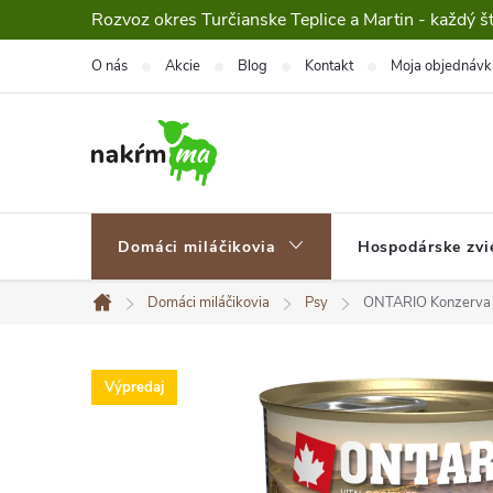
Prejsť
Rozvoz okres Turčianske Teplice a Martin - každý š
na
O nás
Akcie
Blog
Kontakt
Moja objednávk
obsah
Domáci miláčikovia
Hospodárske zvi
Domáci miláčikovia
Psy
ONTARIO Konzerva P
Domov
Výpredaj