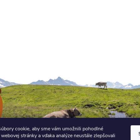
úbory cookie, aby sme vám umožnili pohodlné
 webovej stránky a vďaka analýze neustále zlepšovali