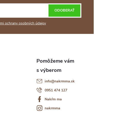
ODOBERAŤ
mi ochrany osobných údajov
info
@
nakrmma.sk
0951 474 127
Nakŕm ma
nakrmma