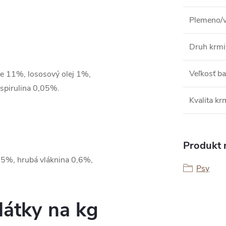
Plemeno/
Druh krmi
Veľkosť ba
e 11%, lososový olej 1%,
 spirulina 0,05%.
Kvalita kr
Produkt n
,5%, hrubá vláknina 0,6%,
Psy
látky na kg