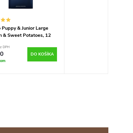
o Puppy & Junior Large
n & Sweet Potatoes, 12
ez DPH
50
DO KOŠÍKA
dom