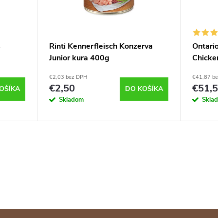
s
Rinti Kennerfleisch Konzerva
Ontari
Junior kura 400g
Chicke
kg
€2,03 bez DPH
€41,87 b
€2,50
€51,
OŠÍKA
DO KOŠÍKA
Skladom
Skla