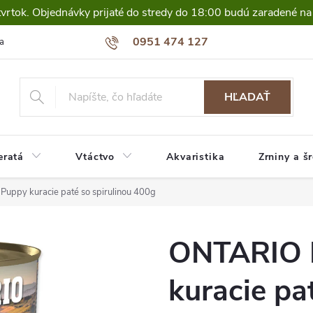
tvrtok. Objednávky prijaté do stredy do 18:00 budú zaradené na
0951 474 127
a
HĽADAŤ
eratá
Vtáctvo
Akvaristika
Zrniny a š
uppy kuracie paté so spirulinou 400g
ONTARIO 
kuracie pa