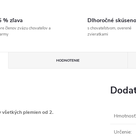
5 % zľava
Dlhoročné skúseno
re členov zväzu chovateľov a
s chovateľstvom, overené
farmy
zvieratkami
HODNOTENIE
Dodat
 všetkých plemien od 2.
Hmotnosť
Určenie
: