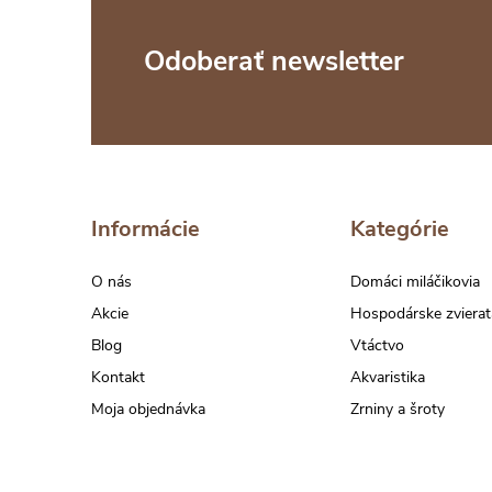
Z
Odoberať newsletter
á
p
ä
Informácie
Kategórie
t
O nás
Domáci miláčikovia
Akcie
Hospodárske zvierat
i
Blog
Vtáctvo
Kontakt
Akvaristika
e
Moja objednávka
Zrniny a šroty