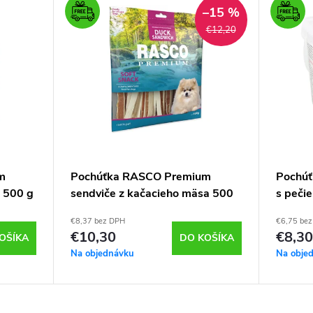
–15 %
€12,20
m
Pochúťka RASCO Premium
Pochúť
a 500 g
sendviče z kačacieho mäsa 500
s peči
g – pamlsek pre psy
pamlse
€8,37 bez DPH
€6,75 be
€10,30
€8,30
OŠÍKA
DO KOŠÍKA
Na objednávku
Na obje