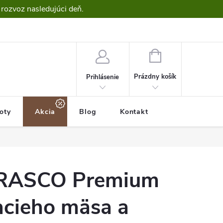
 rozvoz nasledujúci deň.
NÁKUPNÝ
KOŠÍK
Prázdny košík
Prihlásenie
roty
Akcia
Blog
Kontakt
 RASCO Premium
acieho mäsa a