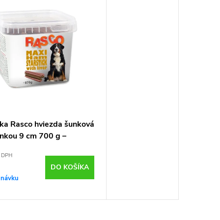
ka Rasco hviezda šunková
enkou 9 cm 700 g –
k pre psy
z DPH
DO KOŠÍKA
dnávku