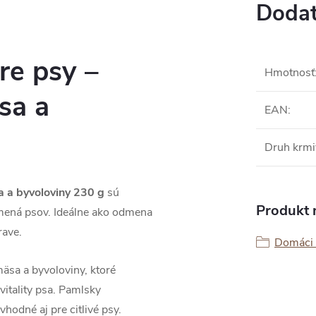
Dodat
re psy –
Hmotnosť
sa a
EAN
:
Druh krmi
 a byvoloviny 230 g
sú
Produkt n
mená psov. Ideálne ako odmena
rave.
Domáci 
äsa a byvoloviny, ktoré
vitality psa. Pamlsky
hodné aj pre citlivé psy.