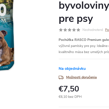
byvoloviny
pre psy
Neohodnotené
Po
Pochúťka RASCO Premium gule z
výživné pamlsky pre psy. Ideálne
kvalitného mäsa bez umelých prí
Na objednávku
Možnosti doručenia
€7,50
€6,10 bez DPH
Jednotková
cena: