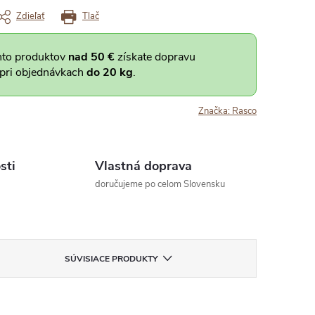
Zdieľať
Tlač
hto produktov
nad 50 €
získate dopravu
 pri objednávkach
do 20 kg
.
Značka:
Rasco
sti
Vlastná doprava
doručujeme po celom Slovensku
SÚVISIACE PRODUKTY