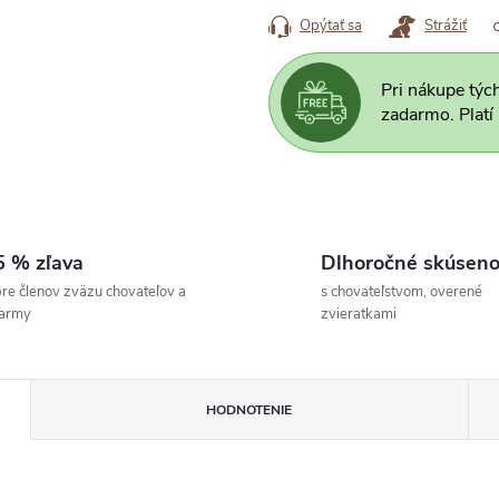
Opýtať sa
Strážiť
Pri nákupe týc
zadarmo. Platí
5 % zľava
Dlhoročné skúseno
re členov zväzu chovateľov a
s chovateľstvom, overené
farmy
zvieratkami
HODNOTENIE