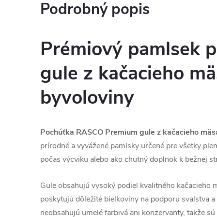
Podrobný popis
Prémiový pamlsek p
gule z kačacieho mä
byvoloviny
Pochúťka RASCO Premium gule z kačacieho mäsa
prírodné a vyvážené pamlsky určené pre všetky ple
počas výcviku alebo ako chutný doplnok k bežnej st
Gule obsahujú vysoký podiel kvalitného kačacieho m
poskytujú dôležité bielkoviny na podporu svalstva a 
neobsahujú umelé farbivá ani konzervanty, takže sú v