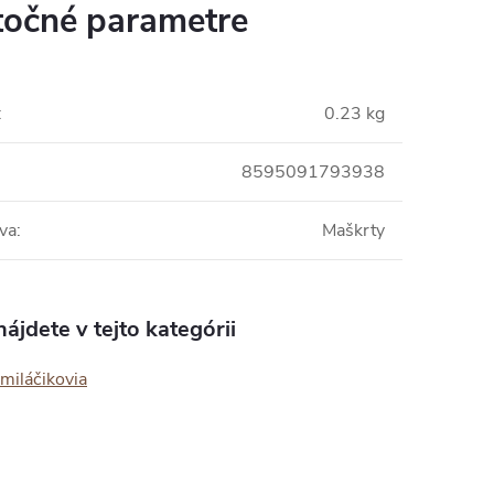
očné parametre
:
0.23 kg
8595091793938
va
:
Maškrty
ájdete v tejto kategórii
miláčikovia