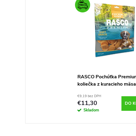
RASCO Pochúťka Premiu
koliečka z kuracieho mäs
– pamlsek pre psy
€9,19 bez DPH
€11,30
DO K
Skladom