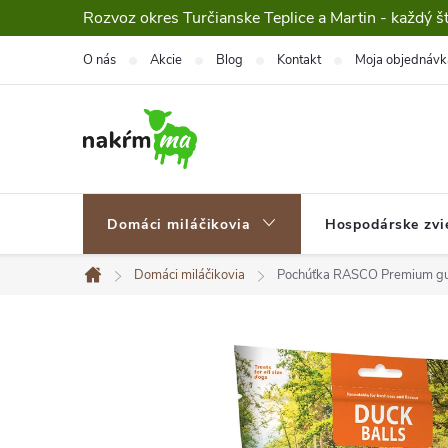
Prejsť
Rozvoz okres Turčianske Teplice a Martin - každý š
na
O nás
Akcie
Blog
Kontakt
Moja objednávk
obsah
Domáci miláčikovia
Hospodárske zvi
Domáci miláčikovia
Pochúťka RASCO Premium gule
Domov