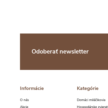
Z
Odoberať newsletter
á
p
ä
Informácie
Kategórie
t
O nás
Domáci miláčikovia
Akcie
Hospodárske zvierat