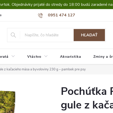
tvrtok. Objednávky prijaté do stredy do 18:00 budú zaradené na
0951 474 127
a
HĽADAŤ
eratá
Vtáctvo
Akvaristika
Zrniny a š
 z kačacieho mäsa a byvoloviny 230 g – pamlsek pre psy
Pochúťka
gule z kač