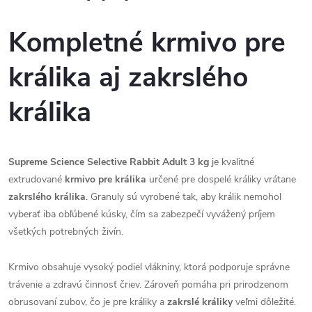
Kompletné krmivo pre
králika aj zakrslého
králika
Supreme Science Selective Rabbit Adult 3 kg
je kvalitné
extrudované
krmivo pre králika
určené pre dospelé králiky vrátane
zakrslého králika
. Granuly sú vyrobené tak, aby králik nemohol
vyberať iba obľúbené kúsky, čím sa zabezpečí vyvážený príjem
všetkých potrebných živín.
Krmivo obsahuje vysoký podiel vlákniny, ktorá podporuje správne
trávenie a zdravú činnosť čriev. Zároveň pomáha pri prirodzenom
obrusovaní zubov, čo je pre králiky a
zakrslé králiky
veľmi dôležité.