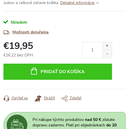
zubov a celkové zdravie králika.
Detailné informácie
Skladom
Možnosti doručenia
€19,95
€16,22 bez DPH
Jednotková
cena:
PRIDAŤ DO KOŠÍKA
Opýtať sa
Strážiť
Zdieľať
Pri nákupe týchto produktov
nad 50 €
získate
dopravu zadarmo. Platí pri objednávkach
do 20