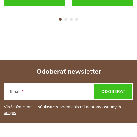
Odoberať newsletter
Z
Email
ODOBERAŤ
á
Vložením e-mailu súhlasíte s
podmienkami ochrany osobných
p
údajov
ä