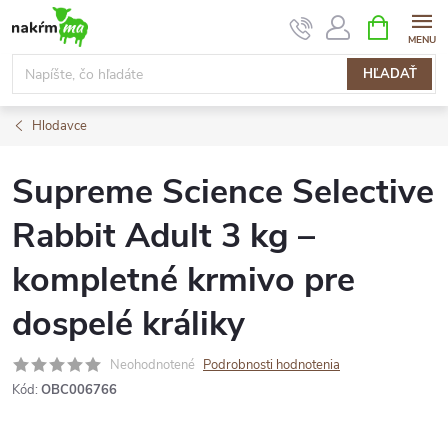
Prejsť
NÁKUPN
KOŠÍK
na
obsah
HĽADAŤ
Hlodavce
Supreme Science Selective
Rabbit Adult 3 kg –
kompletné krmivo pre
dospelé králiky
Neohodnotené
Podrobnosti hodnotenia
Kód:
OBC006766