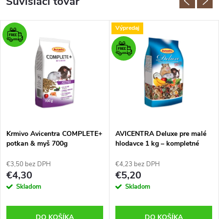
Súvisiaci tovar
Výpredaj
Krmivo Avicentra COMPLETE+
AVICENTRA Deluxe pre malé
potkan & myš 700g
hlodavce 1 kg – kompletné
krmivo pre hlodavce
€3,50 bez DPH
€4,23 bez DPH
€4,30
€5,20
Skladom
Skladom
DO KOŠÍKA
DO KOŠÍKA