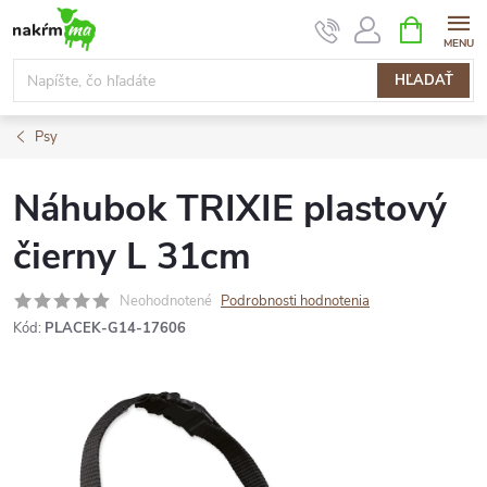
Prejsť
NÁKUPN
KOŠÍK
na
obsah
HĽADAŤ
Psy
Náhubok TRIXIE plastový
čierny L 31cm
Neohodnotené
Podrobnosti hodnotenia
Kód:
PLACEK-G14-17606