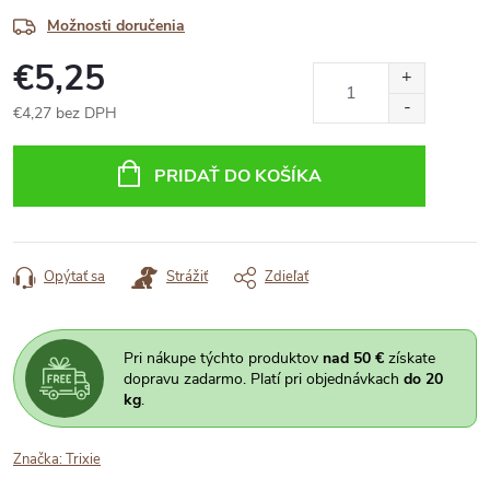
Možnosti doručenia
€5,25
€4,27 bez DPH
Jednotková
cena:
PRIDAŤ DO KOŠÍKA
Opýtať sa
Strážiť
Zdieľať
Pri nákupe týchto produktov
nad 50 €
získate
dopravu zadarmo. Platí pri objednávkach
do 20
kg
.
Značka:
Trixie