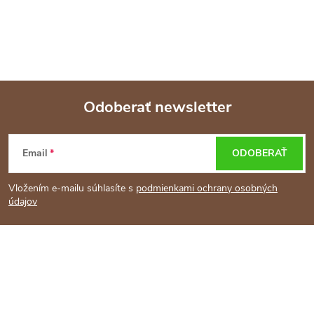
Odoberať newsletter
Z
Email
ODOBERAŤ
á
Vložením e-mailu súhlasíte s
podmienkami ochrany osobných
p
údajov
ä
t