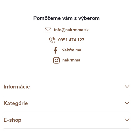
i
e
info
@
nakrmma.sk
0951 474 127
Nakŕm ma
nakrmma
Informácie
Kategórie
E-shop