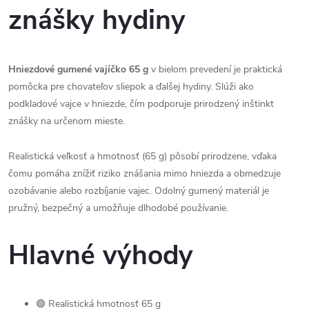
znášky hydiny
Hniezdové gumené vajíčko 65 g
v bielom prevedení je praktická
pomôcka pre chovateľov sliepok a ďalšej hydiny. Slúži ako
podkladové vajce v hniezde, čím podporuje prirodzený inštinkt
znášky na určenom mieste.
Realistická veľkosť a hmotnosť (65 g) pôsobí prirodzene, vďaka
čomu pomáha znížiť riziko znášania mimo hniezda a obmedzuje
ozobávanie alebo rozbíjanie vajec. Odolný gumený materiál je
pružný, bezpečný a umožňuje dlhodobé používanie.
Hlavné výhody
🟢 Realistická hmotnosť 65 g