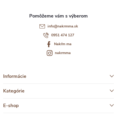
i
e
info
@
nakrmma.sk
0951 474 127
Nakŕm ma
nakrmma
Informácie
Kategórie
E-shop