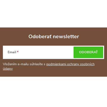
Odoberať newsletter
Z
Email
ODOBERAŤ
á
Vložením e-mailu súhlasíte s
podmienkami ochrany osobných
p
údajov
ä
t