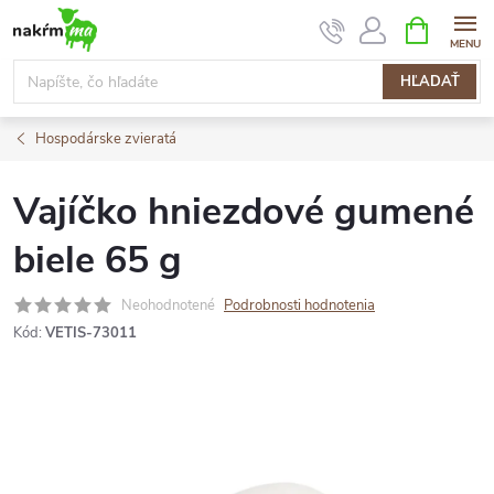
Prejsť
NÁKUPN
KOŠÍK
na
obsah
HĽADAŤ
Hospodárske zvieratá
Vajíčko hniezdové gumené
biele 65 g
Neohodnotené
Podrobnosti hodnotenia
Kód:
VETIS-73011