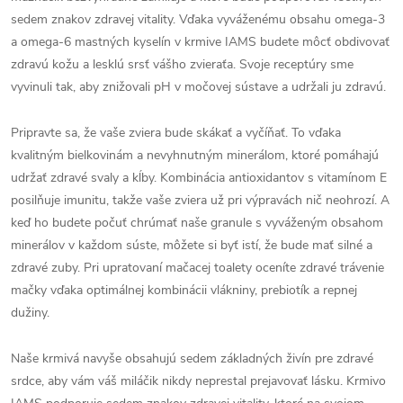
sedem znakov zdravej vitality. Vďaka vyváženému obsahu omega-3
a omega-6 mastných kyselín v krmive IAMS budete môcť obdivovať
zdravú kožu a lesklú srsť vášho zvieraťa. Svoje receptúry sme
vyvinuli tak, aby znižovali pH v močovej sústave a udržali ju zdravú.
Pripravte sa, že vaše zviera bude skákať a vyčíňať. To vďaka
kvalitným bielkovinám a nevyhnutným minerálom, ktoré pomáhajú
udržať zdravé svaly a kĺby. Kombinácia antioxidantov s vitamínom E
posilňuje imunitu, takže vaše zviera už pri výpravách nič neohrozí. A
keď ho budete počuť chrúmať naše granule s vyváženým obsahom
minerálov v každom súste, môžete si byť istí, že bude mať silné a
zdravé zuby. Pri upratovaní mačacej toalety oceníte zdravé trávenie
mačky vďaka optimálnej kombinácii vlákniny, prebiotík a repnej
dužiny.
Naše krmivá navyše obsahujú sedem základných živín pre zdravé
srdce, aby vám váš miláčik nikdy neprestal prejavovať lásku. Krmivo