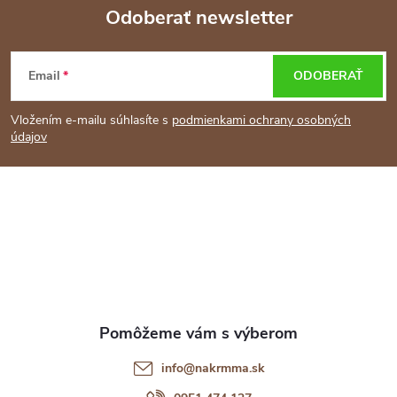
Odoberať newsletter
Z
Email
ODOBERAŤ
á
Vložením e-mailu súhlasíte s
podmienkami ochrany osobných
p
údajov
ä
t
i
e
info
@
nakrmma.sk