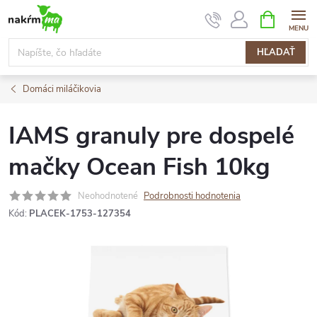
Prejsť
NÁKUPN
KOŠÍK
na
obsah
HĽADAŤ
Domáci miláčikovia
IAMS granuly pre dospelé
mačky Ocean Fish 10kg
Neohodnotené
Podrobnosti hodnotenia
Kód:
PLACEK-1753-127354