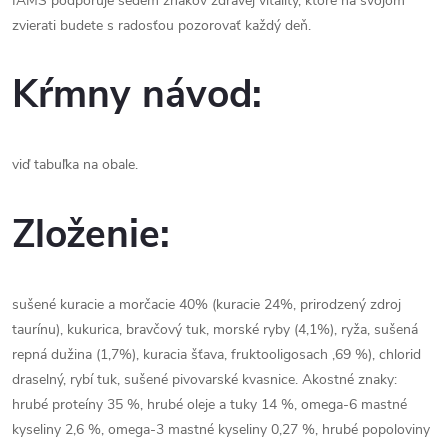
IAMS podporuje sedem znakov zdravej vitality, ktoré na svojom
zvierati budete s radosťou pozorovať každý deň.
Kŕmny návod:
viď tabuľka na obale.
Zloženie:
sušené kuracie a morčacie 40% (kuracie 24%, prirodzený zdroj
taurínu), kukurica, bravčový tuk, morské ryby (4,1%), ryža, sušená
repná dužina (1,7%), kuracia šťava, fruktooligosach ,69 %), chlorid
draselný, rybí tuk, sušené pivovarské kvasnice. Akostné znaky:
hrubé proteíny 35 %, hrubé oleje a tuky 14 %, omega-6 mastné
kyseliny 2,6 %, omega-3 mastné kyseliny 0,27 %, hrubé popoloviny