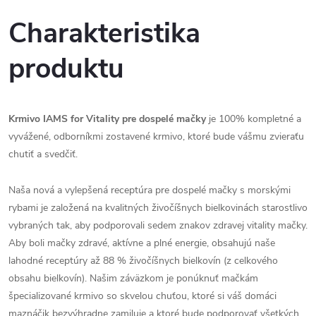
Charakteristika
produktu
Krmivo IAMS for Vitality pre dospelé mačky
je 100% kompletné a
vyvážené, odborníkmi zostavené krmivo, ktoré bude vášmu zvieraťu
chutiť a svedčiť.
Naša nová a vylepšená receptúra pre dospelé mačky s morskými
rybami je založená na kvalitných živočíšnych bielkovinách starostlivo
vybraných tak, aby podporovali sedem znakov zdravej vitality mačky.
Aby boli mačky zdravé, aktívne a plné energie, obsahujú naše
lahodné receptúry až 88 % živočíšnych bielkovín (z celkového
obsahu bielkovín). Našim záväzkom je ponúknuť mačkám
špecializované krmivo so skvelou chuťou, ktoré si váš domáci
maznáčik bezvýhradne zamiluje a ktoré bude podporovať všetkých