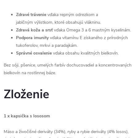
Zdravé trávenie
vďaka repným odrezkom a
jablčným výlistkom, ktoré obsahujú vlákninu.
Zdravá koža a srsť
vďaka Omega 3 a 6 mastným kyselinám.
Podpora imunity
vďaka vitamínu E získaného z prírodných
tukoferolov, mrkvi a paradajkám.
Správné osvalenie
vďaka obsahu kvalitných bielkovín.
Bez sóji, pšenice, umelých farbív dochucovadiel a koncentrovaných
bielkovín na rostlinnej báze.
Zloženie
1 x kapsička s lososom
Mäso a živočišné deriváty (34%), ryby a rybie deriváty (4% losos),