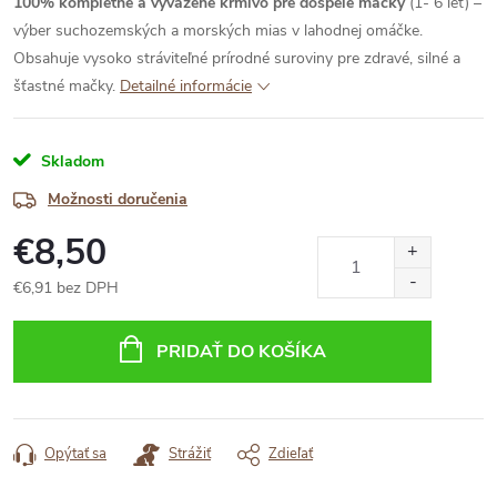
100% kompletné a vyvážené krmivo pre dospelé mačky
(1- 6 let) –
výber suchozemských a morských mias v lahodnej omáčke.
Obsahuje vysoko stráviteľné prírodné suroviny pre zdravé, silné a
šťastné mačky.
Detailné informácie
Skladom
Možnosti doručenia
€8,50
€6,91 bez DPH
Jednotková
cena:
PRIDAŤ DO KOŠÍKA
Opýtať sa
Strážiť
Zdieľať