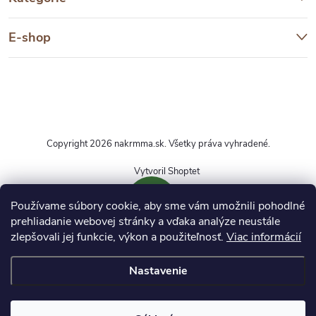
E-shop
Copyright 2026
nakrmma.sk
. Všetky práva vyhradené.
Vytvoril Shoptet
Používame súbory cookie, aby sme vám umožnili pohodlné
prehliadanie webovej stránky a vďaka analýze neustále
zlepšovali jej funkcie, výkon a použiteľnosť.
Viac informácií
DOPRAVA ZDARMA
Nastavenie
Pri nákupe produktov označených týmto symbolom
nad 50 € získate dopravu zadarmo. Platí pri
objednávkach do 20 kg.