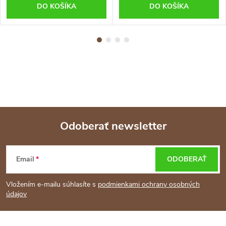
DO KOŠÍKA
DO KOŠÍKA
Odoberať newsletter
Z
Email
ODOBERAŤ
á
Vložením e-mailu súhlasíte s
podmienkami ochrany osobných
p
údajov
ä