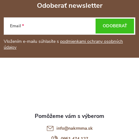
Odoberať newsletter
Z
Email
ODOBERAŤ
á
Vložením e-mailu súhlasíte s
podmienkami ochrany osobných
p
údajov
ä
t
i
e
info
@
nakrmma.sk
0951 474 127