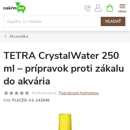
Prejsť
NÁKUPN
KOŠÍK
na
obsah
HĽADAŤ
Akvaristika
TETRA CrystalWater 250
ml – prípravok proti zákalu
do akvária
Neohodnotené
Podrobnosti hodnotenia
Kód:
PLACEK-A1-142046