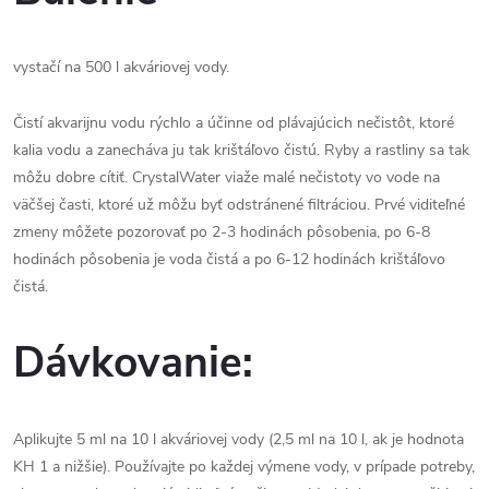
vystačí na 500 l akváriovej vody.
Čistí akvarijnu vodu rýchlo a účinne od plávajúcich nečistôt, ktoré
kalia vodu a zanecháva ju tak krištáľovo čistú. Ryby a rastliny sa tak
môžu dobre cítiť. CrystalWater viaže malé nečistoty vo vode na
väčšej časti, ktoré už môžu byť odstránené filtráciou. Prvé viditeľné
zmeny môžete pozorovať po 2-3 hodinách pôsobenia, po 6-8
hodinách pôsobenia je voda čistá a po 6-12 hodinách krištáľovo
čistá.
Dávkovanie:
Aplikujte 5 ml na 10 l akváriovej vody (2,5 ml na 10 l, ak je hodnota
KH 1 a nižšie). Používajte po každej výmene vody, v prípade potreby,