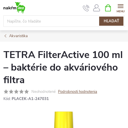
Prejsť
NÁKUPN
KOŠÍK
na
obsah
HĽADAŤ
Akvaristika
TETRA FilterActive 100 ml
– baktérie do akváriového
filtra
Neohodnotené
Podrobnosti hodnotenia
Kód:
PLACEK-A1-247031