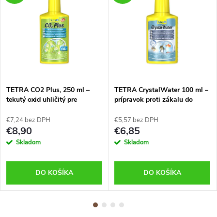
TETRA CO2 Plus, 250 ml –
TETRA CrystalWater 100 ml –
tekutý oxid uhličitý pre
prípravok proti zákalu do
akváriové rastliny
akvária
€7,24 bez DPH
€5,57 bez DPH
€8,90
€6,85
Skladom
Skladom
DO KOŠÍKA
DO KOŠÍKA