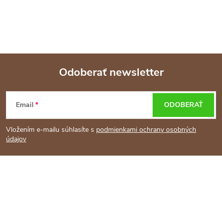
Odoberať newsletter
Z
Email
ODOBERAŤ
á
Vložením e-mailu súhlasíte s
podmienkami ochrany osobných
p
údajov
ä
t
i