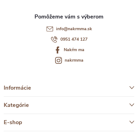
e
info
@
nakrmma.sk
0951 474 127
Nakŕm ma
nakrmma
Informácie
Kategórie
E-shop