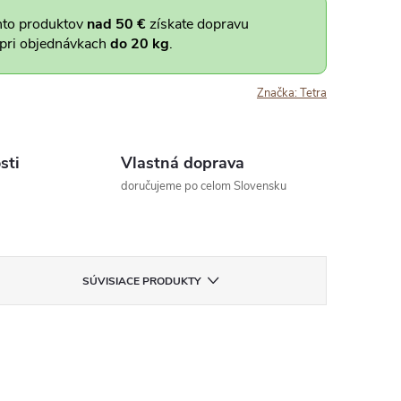
hto produktov
nad 50 €
získate dopravu
 pri objednávkach
do 20 kg
.
Značka:
Tetra
sti
Vlastná doprava
doručujeme po celom Slovensku
SÚVISIACE PRODUKTY