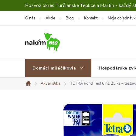
Prejsť
Rozvoz okres Turčianske Teplice a Martin - každý š
na
O nás
Akcie
Blog
Kontakt
Moja objednávk
obsah
Domáci miláčikovia
Hospodárske zvi
Akvaristika
TETRA Pond Test 6in1 25 ks – testova
Domov