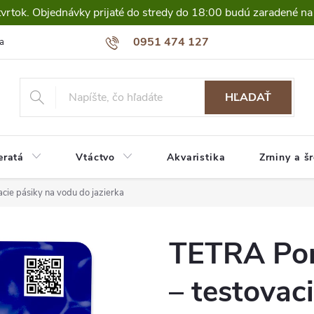
tvrtok. Objednávky prijaté do stredy do 18:00 budú zaradené na
0951 474 127
a
HĽADAŤ
eratá
Vtáctvo
Akvaristika
Zrniny a š
cie pásiky na vodu do jazierka
TETRA Pon
– testovac