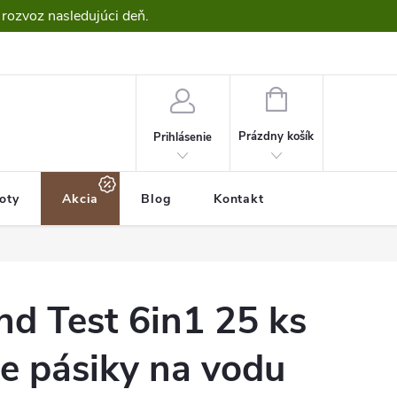
 rozvoz nasledujúci deň.
NÁKUPNÝ
KOŠÍK
Prázdny košík
Prihlásenie
roty
Akcia
Blog
Kontakt
d Test 6in1 25 ks
ie pásiky na vodu