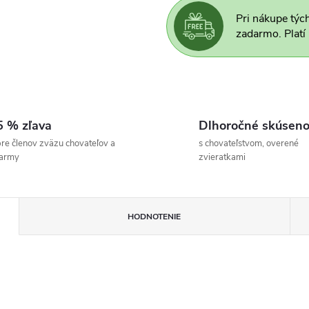
Pri nákupe týc
zadarmo. Platí
5 % zľava
Dlhoročné skúseno
re členov zväzu chovateľov a
s chovateľstvom, overené
farmy
zvieratkami
HODNOTENIE