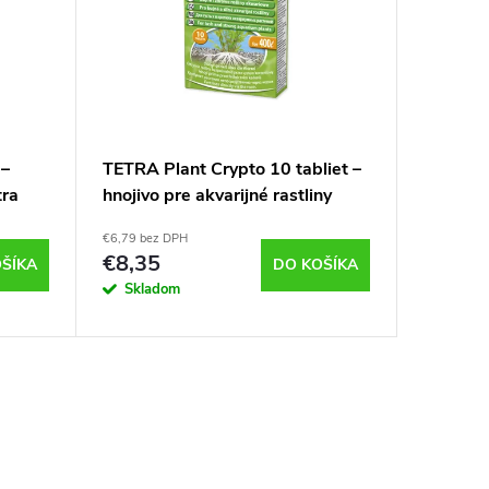
 –
TETRA Plant Crypto 10 tabliet –
TETRA P
tra
hnojivo pre akvarijné rastliny
tekuté h
rastliny
€6,79 bez DPH
€4,31 bez 
€8,35
€5,30
ŠÍKA
DO KOŠÍKA
Skladom
Sklad