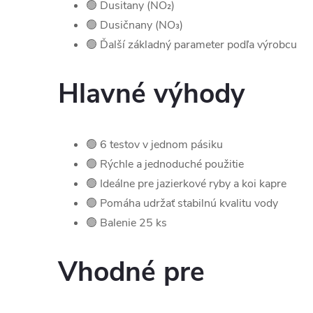
🟢 Dusitany (NO₂)
🟢 Dusičnany (NO₃)
🟢 Ďalší základný parameter podľa výrobcu
Hlavné výhody
🟢 6 testov v jednom pásiku
🟢 Rýchle a jednoduché použitie
🟢 Ideálne pre jazierkové ryby a koi kapre
🟢 Pomáha udržať stabilnú kvalitu vody
🟢 Balenie 25 ks
Vhodné pre