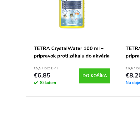
50 ml –
TETRA CrystalWater 100 ml –
TETRA
rieb
prípravok proti zákalu do akvária
prípra
€5,57 bez DPH
€6,67 b
€6,85
€8,2
KOŠÍKA
DO KOŠÍKA
Skladom
Na obj