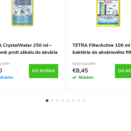
 CrystalWater 250 ml –
TETRA FilterActive 100 ml
vok proti zákalu do akvária
baktérie do akváriového fil
ez DPH
€6,87 bez DPH
0
€8,45
DO KOŠÍKA
DO KO
ednávku
Skladom