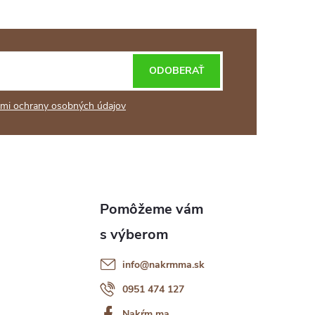
ODOBERAŤ
mi ochrany osobných údajov
info
@
nakrmma.sk
0951 474 127
Nakŕm ma