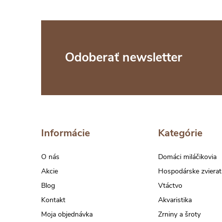
Z
Odoberať newsletter
á
p
ä
Informácie
Kategórie
t
O nás
Domáci miláčikovia
Akcie
Hospodárske zvierat
i
Blog
Vtáctvo
Kontakt
Akvaristika
e
Moja objednávka
Zrniny a šroty