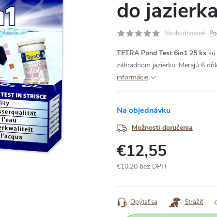
do jazierk
Neohodnotené
Po
TETRA Pond Test 6in1 25 ks
sú 
záhradnom jazierku. Merajú 6 dôl
informácie
Na objednávku
Možnosti doručenia
€12,55
€10,20 bez DPH
Jednotková
cena:
Opýtať sa
Strážiť